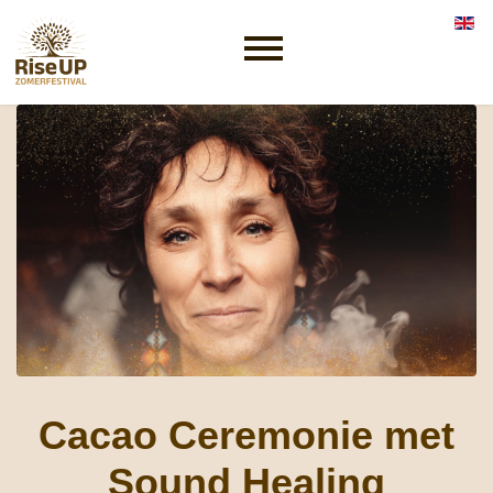
Selec
Cacao Ceremonie met
Sound Healing