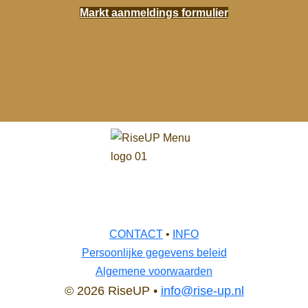
Markt aanmeldings formulier
CONTACT
•
INFO
Persoonlijke gegevens beleid
Algemene voorwaarden
© 2026 RiseUP •
info@rise-up.nl