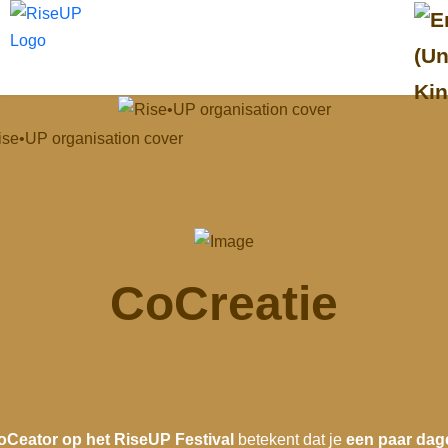
Selecte
CoCreatie
oCeator op het RiseUP Festival
betekent dat je
een paar dag