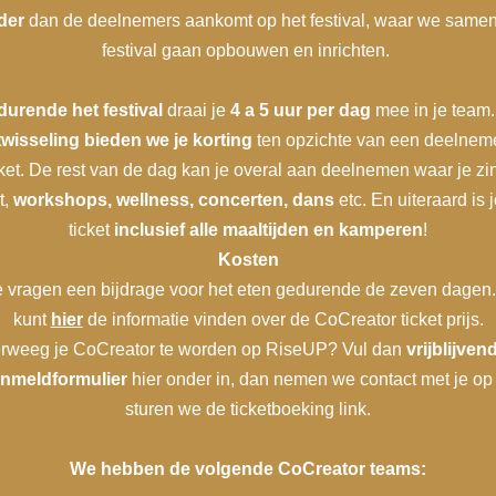
der
dan de deelnemers aankomt op het festival, waar we samen
festival gaan opbouwen en inrichten.
urende het festival
draai je
4 a 5 uur per dag
mee in je team.
twisseling bieden we je korting
ten opzichte van een deelnem
cket. De rest van de dag kan je overal aan deelnemen waar je zin
t,
workshops, wellness, concerten, dans
etc. En uiteraard is 
ticket
inclusief alle maaltijden en kamperen
!
Kosten
 vragen een bijdrage voor het eten gedurende de zeven dagen.
kunt
hier
de informatie vinden over de CoCreator ticket prijs.
rweeg je CoCreator te worden op RiseUP? Vul dan
vrijblijven
nmeldformulier
hier onder in, dan nemen we contact met je op
sturen we de ticketboeking link.
We hebben de volgende CoCreator teams: