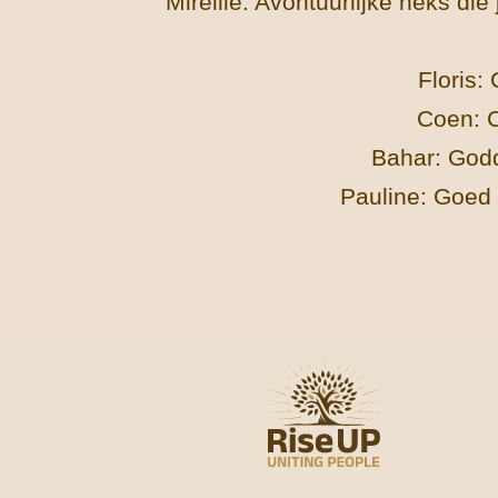
Mireille: Avontuurlijke heks d
Floris:
Coen: C
Bahar: Godd
Pauline: Goed 