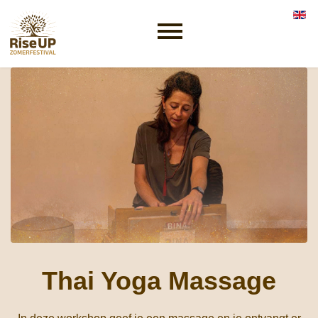
Selec
Thai Yoga Massage