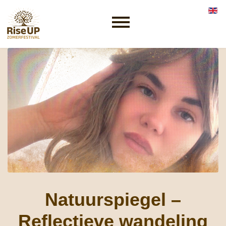
Selec
Natuurspiegel –
Reflectieve wandeling