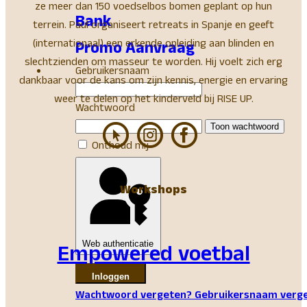
ze meer dan 150 voedselbos bomen geplant op hun
Bank
terrein. Paul organiseert retreats in Spanje en geeft
(internationaal) een erkende opleiding aan blinden en
Promo Aanvraag
slechtzienden om masseur te worden. Hij voelt zich erg
Gebruikersnaam
dankbaar voor de kans om zijn kennis, energie en ervaring
weer te delen op het kinderveld bij RISE UP.
Wachtwoord
Toon wachtwoord
Onthoud mij
Workshops
Web authenticatie
Empowered voetbal
Inloggen
Wachtwoord vergeten?
Gebruikersnaam verg