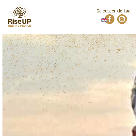
Selecteer de taal
Home
Locatie
Mailinglist
Foto collectie
Video collectie
Elementen
Workshops