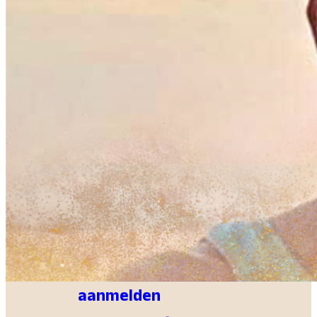
Muziek
Kids & Tieners
Eten
Lounge
Wellness
INFO en FAQ
CoCreatie
CC Info &
aanmelden