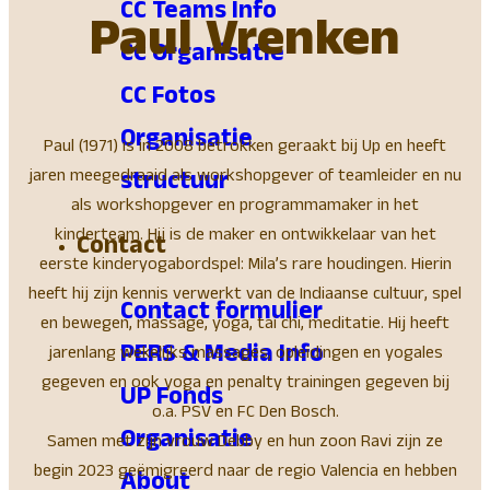
CC Teams Info
Paul Vrenken
CC Organisatie
CC Fotos
Organisatie
Paul (1971) is in 2008 betrokken geraakt bij Up en heeft
jaren meegedraaid als workshopgever of teamleider en nu
structuur
als workshopgever en programmamaker in het
kinderteam. Hij is de maker en ontwikkelaar van het
Contact
eerste kinderyogabordspel: Mila’s rare houdingen. Hierin
heeft hij zijn kennis verwerkt van de Indiaanse cultuur, spel
Contact formulier
en bewegen, massage, yoga, tai chi, meditatie. Hij heeft
PERS & Media Info
jarenlang wekelijks massages, opleidingen en yogales
gegeven en ook yoga en penalty trainingen gegeven bij
UP Fonds
o.a. PSV en FC Den Bosch.
Organisatie
Samen met zijn vrouw Debby en hun zoon Ravi zijn ze
begin 2023 geëmigreerd naar de regio Valencia en hebben
About