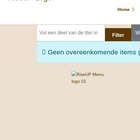
Home
Vul een deel van de titel in
W
Filter
Informatie
Geen overeenkomende items 