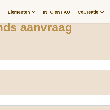
Elementen
INFO en FAQ
CoCreatie
nds aanvraag