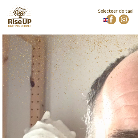
Selecteer de taal
Home
Locatie
Mailinglist
Foto collectie
Video collectie
Elementen
Workshops