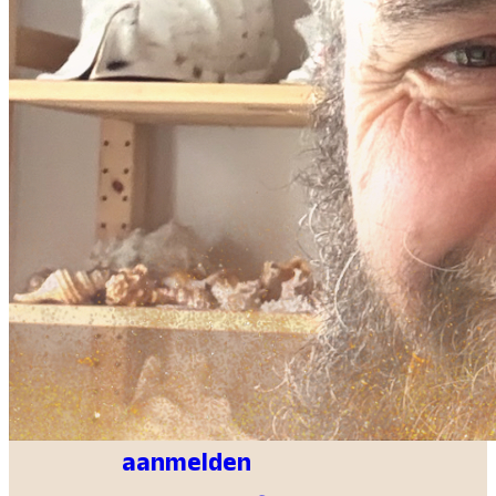
Muziek
Kids & Tieners
Eten
Lounge
Wellness
INFO en FAQ
CoCreatie
CC Info &
aanmelden