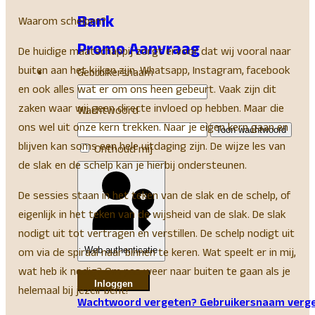
Bank
Waarom schelpen?
Promo Aanvraag
De huidige maatschappij zorgt ervoor dat wij vooral naar
buiten aan het kijken zijn. Whatsapp, Instagram, facebook
Gebruikersnaam
en ook alles wat er om ons heen gebeurt. Vaak zijn dit
zaken waar wij geen directe invloed op hebben. Maar die
Wachtwoord
ons wel uit onze kern trekken. Naar je eigen kern gaan en
Toon wachtwoord
blijven kan soms een hele uitdaging zijn. De wijze les van
Onthoud mij
de slak en de schelp kan je hierbij ondersteunen.
De sessies staan in het teken van de slak en de schelp, of
eigenlijk in het teken van de wijsheid van de slak. De slak
nodigt uit tot vertragen en verstillen. De schelp nodigt uit
Web authenticatie
om via de spiraal naar binnen te keren. Wat speelt er in mij,
wat heb ik nodig? Om pas weer naar buiten te gaan als je
Inloggen
helemaal bij jezelf bent!
Wachtwoord vergeten?
Gebruikersnaam verg