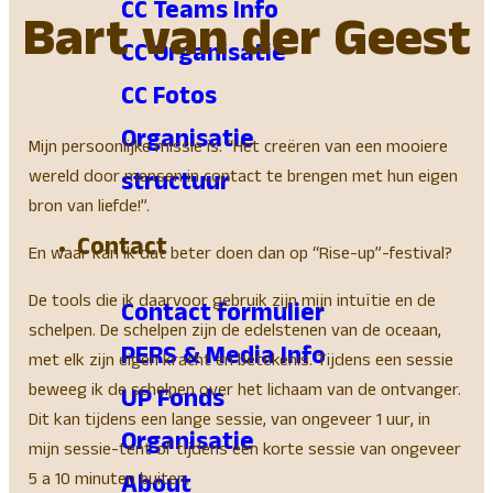
CC Teams Info
Bart van der Geest
CC Organisatie
CC Fotos
Organisatie
Mijn persoonlijke missie is: “Het creëren van een mooiere
wereld door mensen in contact te brengen met hun eigen
structuur
bron van liefde!”.
Contact
En waar kan ik dat beter doen dan op “Rise-up”-festival?
De tools die ik daarvoor gebruik zijn mijn intuïtie en de
Contact formulier
schelpen. De schelpen zijn de edelstenen van de oceaan,
PERS & Media Info
met elk zijn eigen kracht en betekenis. Tijdens een sessie
beweeg ik de schelpen over het lichaam van de ontvanger.
UP Fonds
Dit kan tijdens een lange sessie, van ongeveer 1 uur, in
Organisatie
mijn sessie-tent of tijdens een korte sessie van ongeveer
5 a 10 minuten buiten.
About