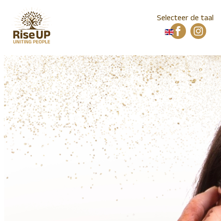
Selecteer de taal
Home
Locatie
Mailinglist
Foto collectie
Video collectie
Elementen
Workshops