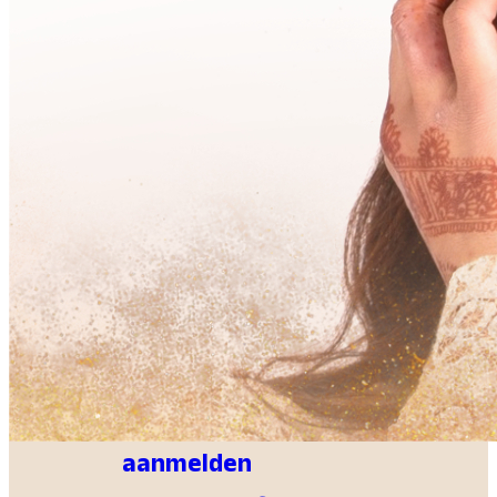
Muziek
Kids & Tieners
Eten
Lounge
Wellness
INFO en FAQ
CoCreatie
CC Info &
aanmelden