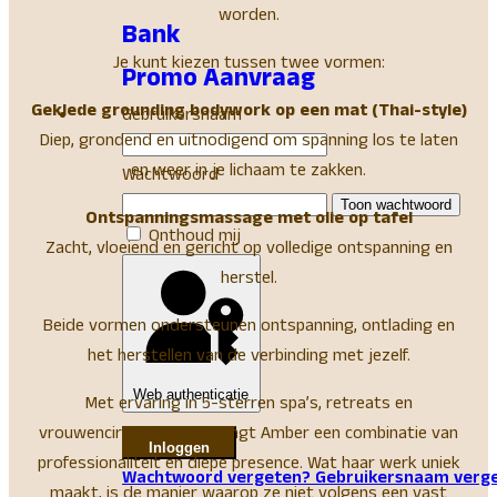
worden.
Bank
Je kunt kiezen tussen twee vormen:
Promo Aanvraag
Geklede grounding bodywork op een mat (Thai-style)
Gebruikersnaam
Diep, grondend en uitnodigend om spanning los te laten
en weer in je lichaam te zakken.
Wachtwoord
Toon wachtwoord
Ontspanningsmassage met olie op tafel
Onthoud mij
Zacht, vloeiend en gericht op volledige ontspanning en
herstel.
Beide vormen ondersteunen ontspanning, ontlading en
het herstellen van de verbinding met jezelf.
Web authenticatie
Met ervaring in 5-sterren spa’s, retreats en
vrouwencirkels in Bali, brengt Amber een combinatie van
Inloggen
professionaliteit en diepe presence. Wat haar werk uniek
Wachtwoord vergeten?
Gebruikersnaam verg
maakt, is de manier waarop ze niet volgens een vast