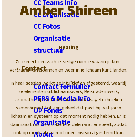
CC Teams Info
Amber Shireen
CC Organisatie
CC Fotos
Organisatie
Healing
structuur
Zij creëert een zachte, veilige ruimte waarin je kunt
Contact
vertragen, ontspannen en weer in je lichaam kunt landen.
In haar sessies werkt ze intuïtief en afgestemd, waarbij
Contact formulier
ze elementen uit lichaamswerk, Reiki, ademwerk,
PERS & Media Info
aromatherapie en verschillende massagetechnieken
samenbrengt tot een geheel dat past bij wat jouw
UP Fonds
lichaam en systeem op dat moment nodig hebben. Er is
Organisatie
daarnaast ruimte om kort te delen wat er speelt, zodat
ook op mentaal en emotioneel niveau afgestemd kan
About