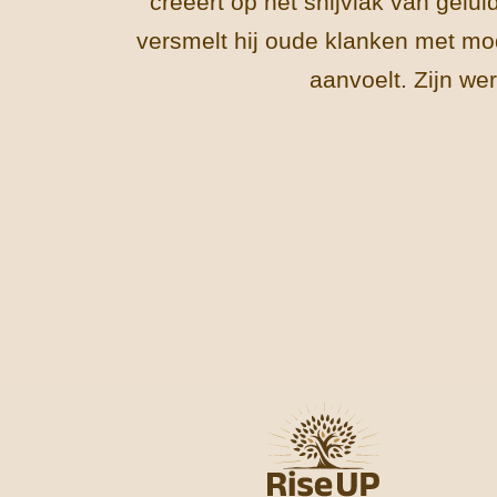
creëert op het snijvlak van gel
versmelt hij oude klanken met mod
aanvoelt. Zijn werk