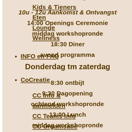
Kids & Tieners
10u - 12u Aankomst & Ontvangst
Eten
14:00 Openings Ceremonie
Lounge
middag workshopronde
Wellness
18:30 Diner
avond programma
INFO en FAQ
Donderdag tm zaterdag
CoCreatie
8:30 ontbijt
9:30 Dagopening
CC Info &
ochtend workshopronde
aanmelden
13:00 Lunch
CC Teams Info
middag workshopronde
CC Organisatie