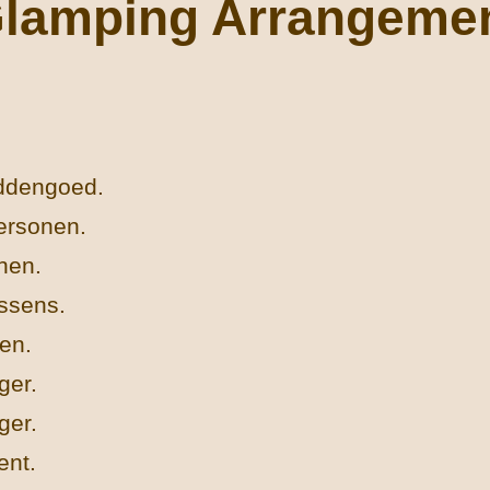
lamping Arrangeme
ddengoed.
ersonen.
onen.
ussens.
en.
ger.
ger.
ent.