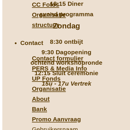
18:15 Diner
CC Fotos
avond programma
Organisatie
structuur
Zondag
8:30 ontbijt
Contact
9:30 Dagopening
Contact formulier
ochtend workshopronde
PERS & Media Info
12:15 Sluit ceremonie
UP Fonds
15u - 17u Vertrek
Organisatie
About
Bank
Promo Aanvraag
Gebruikersnaam